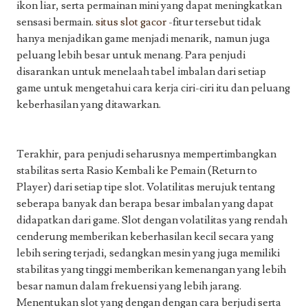
ikon liar, serta permainan mini yang dapat meningkatkan
sensasi bermain.
situs slot gacor
-fitur tersebut tidak
hanya menjadikan game menjadi menarik, namun juga
peluang lebih besar untuk menang. Para penjudi
disarankan untuk menelaah tabel imbalan dari setiap
game untuk mengetahui cara kerja ciri-ciri itu dan peluang
keberhasilan yang ditawarkan.
Terakhir, para penjudi seharusnya mempertimbangkan
stabilitas serta Rasio Kembali ke Pemain (Return to
Player) dari setiap tipe slot. Volatilitas merujuk tentang
seberapa banyak dan berapa besar imbalan yang dapat
didapatkan dari game. Slot dengan volatilitas yang rendah
cenderung memberikan keberhasilan kecil secara yang
lebih sering terjadi, sedangkan mesin yang juga memiliki
stabilitas yang tinggi memberikan kemenangan yang lebih
besar namun dalam frekuensi yang lebih jarang.
Menentukan slot yang dengan dengan cara berjudi serta