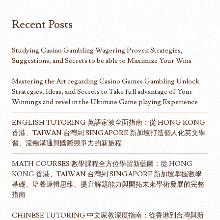
Recent Posts
Studying Casino Gambling Wagering Proven Strategies,
Suggestions, and Secrets to be able to Maximize Your Wins
Mastering the Art regarding Casino Games Gambling Unlock
Strategies, Ideas, and Secrets to Take full advantage of Your
Winnings and revel in the Ultimate Game playing Experience
ENGLISH TUTORING 英語家教全面指南：從 HONG KONG
香港、TAIWAN 台灣到 SINGAPORE 新加坡打造個人化英文學
習、流暢溝通與國際競爭力的新旅程
MATH COURSES 數學課程全方位學習新藍圖：從 HONG
KONG 香港、TAIWAN 台灣到 SINGAPORE 新加坡掌握數學
基礎、培養邏輯思維、提升解題能力與開拓未來學術發展的完整
指南
CHINESE TUTORING 中文家教深度指南：從香港到台灣與新