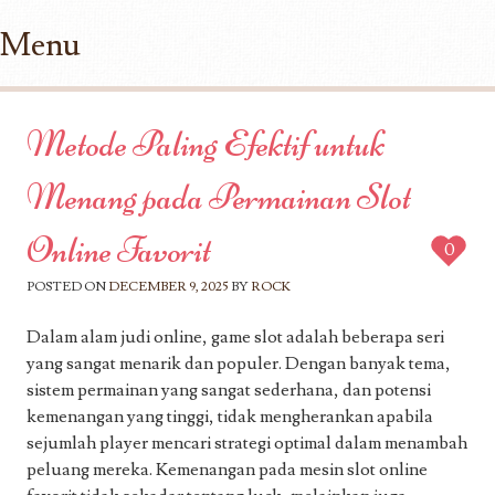
Menu
Skip to content
Metode Paling Efektif untuk
Menang pada Permainan Slot
Online Favorit
0
POSTED ON
DECEMBER 9, 2025
BY
ROCK
Dalam alam judi online, game slot adalah beberapa seri
yang sangat menarik dan populer. Dengan banyak tema,
sistem permainan yang sangat sederhana, dan potensi
kemenangan yang tinggi, tidak mengherankan apabila
sejumlah player mencari strategi optimal dalam menambah
peluang mereka. Kemenangan pada mesin slot online