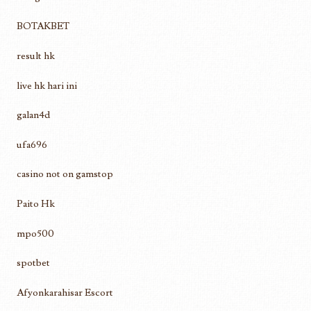
BOTAKBET
result hk
live hk hari ini
galan4d
ufa696
casino not on gamstop
Paito Hk
mpo500
spotbet
Afyonkarahisar Escort