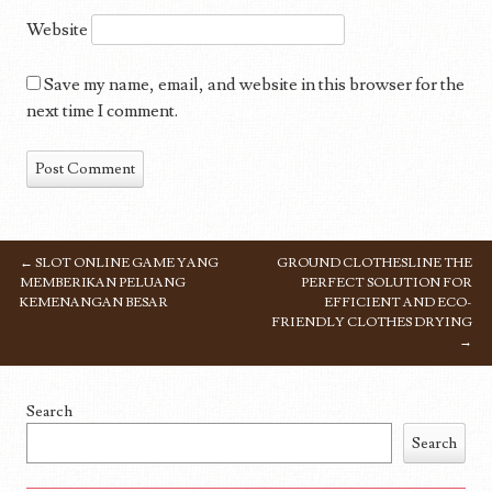
Website
Save my name, email, and website in this browser for the
next time I comment.
←
SLOT ONLINE GAME YANG
GROUND CLOTHESLINE THE
POST NAVIGATION
MEMBERIKAN PELUANG
PERFECT SOLUTION FOR
KEMENANGAN BESAR
EFFICIENT AND ECO-
FRIENDLY CLOTHES DRYING
→
Search
Search