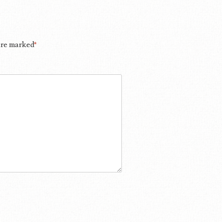
 are marked
*