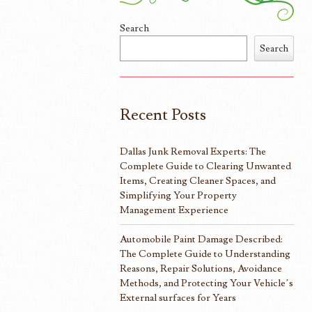
Search
Search
Recent Posts
Dallas Junk Removal Experts: The
Complete Guide to Clearing Unwanted
Items, Creating Cleaner Spaces, and
Simplifying Your Property
Management Experience
Automobile Paint Damage Described:
The Complete Guide to Understanding
Reasons, Repair Solutions, Avoidance
Methods, and Protecting Your Vehicle’s
External surfaces for Years