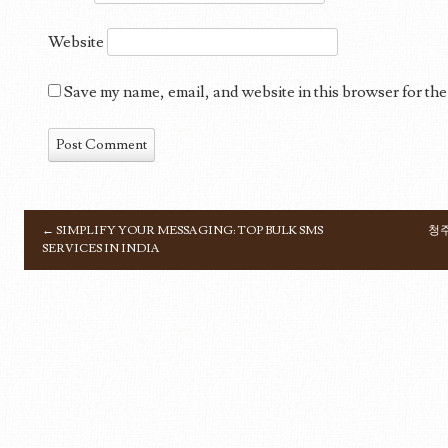
Website
Save my name, email, and website in this browser for the
←
SIMPLIFY YOUR MESSAGING: TOP BULK SMS
청주
POST NAVIGATION
SERVICES IN INDIA