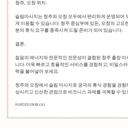
청주, 오창 위치:
슬림마사지는 청주와 오창 모두에서 편리하게 운영되어 
게 이용할 수 있습니다. 청주 중심부에 있든, 오창의 고요
분의 휴식 요구를 충족시켜 드릴 준비가 되어 있습니다.
결론:
젊음의 에너지와 전문적인 전문성이 결합된 청주 출장 
니다. 더욱 빠르고 효율적인 서비스를 경험하고, 비밀스러
력을 불어넣어 보세요.
청주와 오창에서 슬림 마사지로 궁극의 휴식 경험을 경험해
상시키고 신선한 관점으로 비즈니스 과제를 극복할 수 있
POSTED IN
BLOG