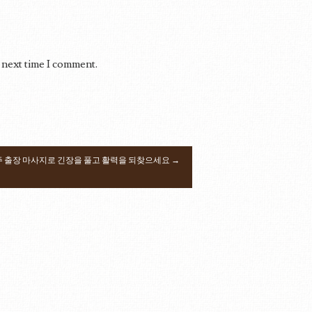
 next time I comment.
 출장 마사지로 긴장을 풀고 활력을 되찾으세요
→