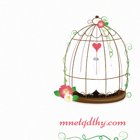
mnetqdthy.com