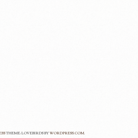
ESS
THEME: LOVEBIRDS BY
WORDPRESS.COM
.