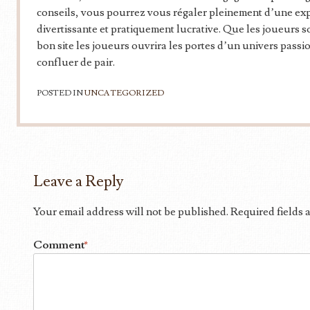
conseils, vous pourrez vous régaler pleinement d’une exp
divertissante et pratiquement lucrative. Que les joueurs s
bon site les joueurs ouvrira les portes d’un univers passi
confluer de pair.
POSTED IN
UNCATEGORIZED
Leave a Reply
Your email address will not be published.
Required fields
Comment
*