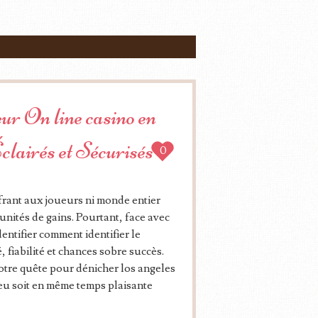
ur On line casino en
lairés et Sécurisés
0
frant aux joueurs ni monde entier
unités de gains. Pourtant, face avec
dentifier comment identifier le
, fiabilité et chances sobre succès.
otre quête pour dénicher los angeles
jeu soit en même temps plaisante