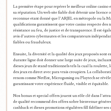
La première étape pour repérer le meilleur online casino en 
sa réputation. Un web site fiable doit détenir une licence o
reconnue etant donné que l’ARJEL en métropole ou la Ma
qualifications garantissent que votre casino respecte des 
résistance au feu, de justice et de transparence. Il est ég
avis d’autres cybernautes et les comparateurs indépendant
fiables ou frauduleux.
Ensuite, la diversité et la qualité des jeux proposés sont e
durante ligne doit donner une large suite de jeux, inclua
dieses jeux de stand traditionnels tels la cual la roulette, 
des jeux en direct avec para vrais croupiers. La collaborat
renom comme NetEnt, Microgaming ou Playtech se révèle ê
garantissant votre expérience fluide, visible et équitable.
Nos bonus et special offers jouent un rôle clé dans l’attrac
de qualité recommend des offres sobre bienvenue généreus
cashback et dieses promotions régulières fill fidéliser ses 