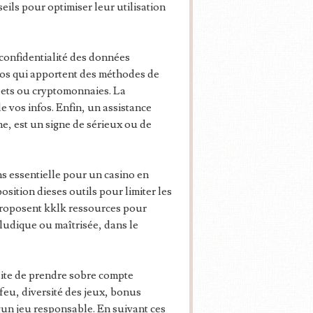
eils pour optimiser leur utilisation
 confidentialité des données
sinos qui apportent des méthodes de
llets ou cryptomonnaies. La
e vos infos. Enfin, un assistance
ne, est un signe de sérieux ou de
s essentielle pour un casino en
osition dieses outils pour limiter les
 proposent kklk ressources pour
é ludique ou maîtrisée, dans le
site de prendre sobre compte
 feu, diversité des jeux, bonus
lgun jeu responsable. En suivant ces