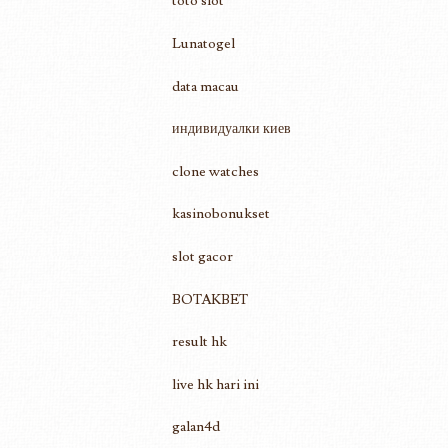
toto slot
Lunatogel
data macau
индивидуалки киев
clone watches
kasinobonukset
slot gacor
BOTAKBET
result hk
live hk hari ini
galan4d