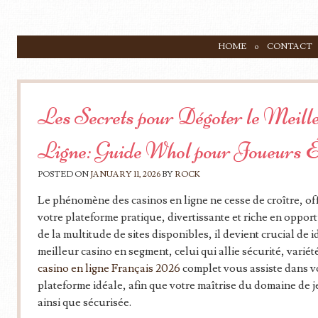
SKIP TO CONTENT
HOME
CONTACT
Menu
Les Secrets pour Dégoter le Meille
Ligne: Guide Whol pour Joueurs Éc
POSTED ON
JANUARY 11, 2026
BY
ROCK
Le phénomène des casinos en ligne ne cesse de croître, of
votre plateforme pratique, divertissante et riche en opport
de la multitude de sites disponibles, il devient crucial de i
meilleur casino en segment, celui qui allie sécurité, variété
casino en ligne Français 2026
complet vous assiste dans v
plateforme idéale, afin que votre maîtrise du domaine de 
ainsi que sécurisée.